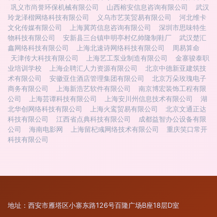
巩义市尚誉环保机械有限公司
山西榕安信息咨询有限公司
武汉
玲龙泽楷网络科技有限公司
义乌市艺芙贸易有限公司
河北维卡
文化传媒有限公司
上海冀芮信息咨询有限公司
深圳市思味特生
物科技有限公司
安新县三台镇申明亭村亿帅隆制鞋厂
武汉楚汇
鑫网络科技有限公司
上海北速诗网络科技有限公司
周易算命
天津传大科技有限公司
上海艺工泵业制造有限公司
金寨骏泰职
业培训学校
上海企聘汇人力资源有限公司
北京中德新亚建筑技
术有限公司
安徽亚住酒店管理集团有限公司
北京万朵玫瑰电子
商务有限公司
上海新浩艺软件有限公司
南京博宏装饰工程有限
公司
上海芸谭科技有限公司
上海安川州信息技术有限公司
湖
北华创网络科技有限公司
上海火鸾贸易有限公司
北京文通正达
科技有限公司
江西省点典科技有限公司
成都益智办公设备有限
公司
海南电影网
上海留杞彧网络技术有限公司
重庆笑口常开
科技有限公司
地址：西安市雁塔区小寨东路126号百隆广场B座18层D室