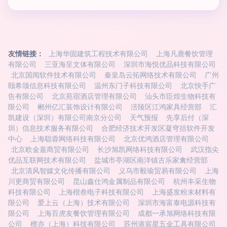
友情链接：
上海华固建筑工程技术有限公司
上海凡鹿餐饮管理
有限公司
三亚海呈文体有限公司
深圳市海悦优品科技有限公司
北京国阅软件技术有限公司
秦皇岛云拓网络技术有限公司
广州
颐希颉信息科技有限公司
温州东门子科技有限公司
北京快手广
告有限公司
北京苑宿酒店管理有限公司
汕头市臣煌生物科技有
限公司
郴州亿汇装饰设计有限公司
涪陵区江鸿家具经营部
汇
凯建设（深圳）有限公司南京分公司
天气预报
先享后付（深
圳）信息技术服务有限公司
合肥经济技术开发区凝穹括软件开发
中心
上海聪蓉网络科技有限公司
北京优鸿酒店管理有限公司
北京欧金嘉商贸有限公司
长沙旭凯网络科技有限公司
武汉指尖
优品互联网技术有限公司
盐城市亭湖区南洋镇古乐家禽经营部
北京清风智媒文化传播有限公司
义乌市毅瑜贸易有限公司
上海
川更商贸有限公司
昆山鑫仕鸿金属制品有限公司
杭州丰采生物
科技有限公司
上海楷叁电子科技有限公司
上海盛发粉末材料有
限公司
爱上云（上海）技术有限公司
深圳市海富泰电源科技有
限公司
上海百虎友餐饮管理有限公司
成都一承旭网络科技有限
公司
檀亦（上海）科技有限公司
苏州港宸星五金工具有限公司